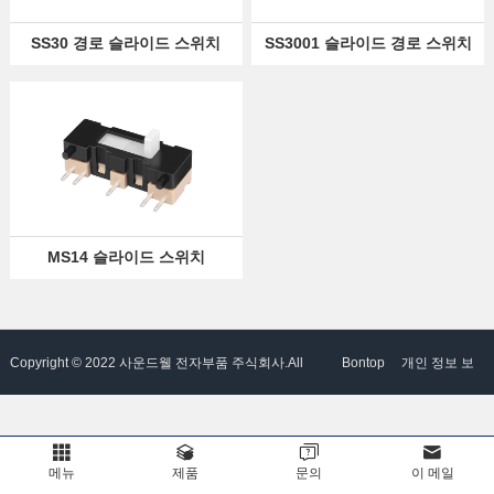
그
스
파
SS30 경로 슬라이드 스위치
SS3001 슬라이드 경로 스위치
램
트
Language
너
MS14 슬라이드 스위치
Copyright © 2022 사운드웰 전자부품 주식회사.All
Bontop
개인 정보 보
Rights Reserved. 로 동력을
호 정책
메뉴
제품
문의
이 메일