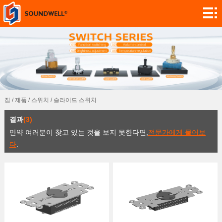
에
대
모
해
듈
인
사
코
전
용
집
/
제품
/
스위치
/
슬라이드 스위치
더
위
스
결과
(3)
자
차
위
센
만약 여러분이 찾고 있는 것을 보지 못한다면,
전문가에게 물어보
다
.
정
계
치
서
응
의
용
연
프
락
연
로
처
구
뉴