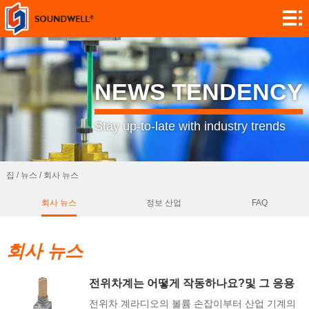
에
대
모
해
듈
인
NEWS TENDENCY
사
코
전
Stay up-to-late with industry trends
용
더
위
스
자
차
위
센
집
/
뉴스
/
회사 뉴스
정
회사 뉴스
정보 산업
FAQ
계
치
서
응
의
용
연
회사 뉴스
프
락
연
전위차계는 어떻게 작동하나요?및 그 응용
로
분야
처
구
뉴
전위차 계라디오의 볼륨 손잡이부터 산업 기계의