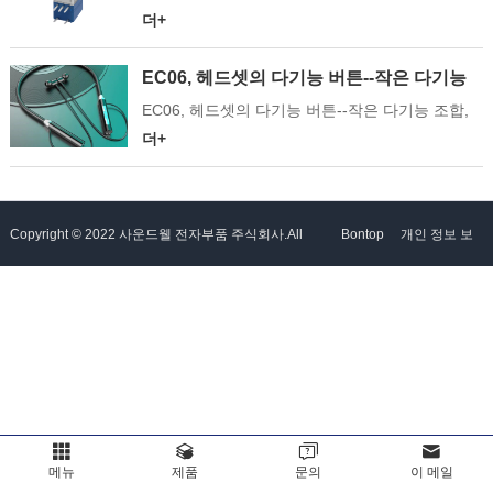
제어 시스템에 이르기까지 수 많은 장치에서 결정
더+
그
스
파
적인 역할을 하는 어디서나 볼 수 있는 전자 부품
입니다. 널리 사용되고 있음에도 불구하고, 많은
EC06, 헤드셋의 다기능 버튼--작은 다기능
램
트
Language
사람들은 전위차계가 어떻게 작동하는지 잘 모릅
조합, 방수 및 땀 방지
EC06, 헤드셋의 다기능 버튼--작은 다기능 조합,
니다. 이 글에서는 we'll는 전위차계의 내면을 철
방수 및 땀 방지
너
더+
저히 조사하면서 다양한 응용에서의 기능성과 중
요성을 조명한다.전위차계 (Potentiometer) 란?흔
히 " 냄비,"로 줄여 말하는 전위차계전기 회로에서
수동으로 저항을 변화시키기 위해 사용되는 전기
Copyright © 2022 사운드웰 전자부품 주식회사.All
Bontop
개인 정보 보
부품이다. 이 가변 저항은 전자 장치에서 볼륨, 밝
기, 속도 및 훨씬 더 많은 파라미터를 ...
Rights Reserved. 로 동력을
호 정책
메뉴
제품
문의
이 메일